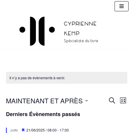
Aller
au
contenu
Cyprienne
Kemp
Spécialiste du livre
Il n’y a pas de évènements à venir.
MAINTENANT ET APRÈS
RECHERC
Nav
Recherc
LIST
de
Sélectionnez
et
Derniers Évènements passés
une
vue
navigati
date.
Évè
M
21/06/2025 / 08:00
-
17:00
JUIN
de