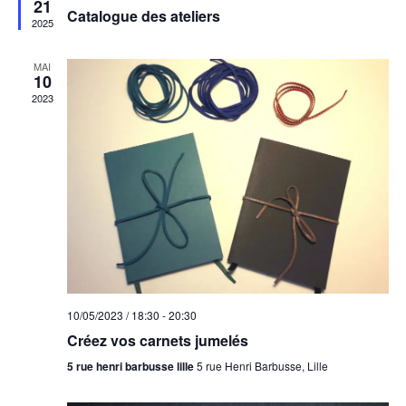
21
i
Catalogue des ateliers
s
2025
vues
e
n
Évèneme
a
MAI
v
10
a
2023
n
t
10/05/2023 / 18:30
-
20:30
Créez vos carnets jumelés
5 rue henri barbusse lille
5 rue Henri Barbusse, Lille