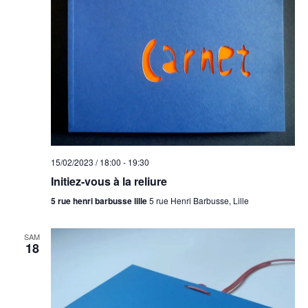
vues
Évèneme
15/02/2023 / 18:00
-
19:30
Initiez-vous à la reliure
5 rue henri barbusse lille
5 rue Henri Barbusse, Lille
SAM
18