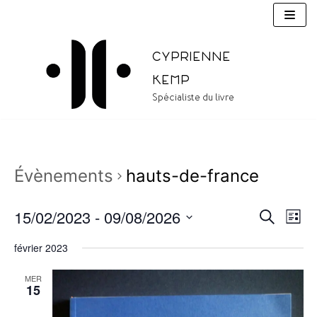
Aller
au
contenu
Cyprienne
Kemp
Spécialiste du livre
Évènements
hauts-de-france
15/02/2023
 - 
09/08/2026
RECHERC
Nav
Recherc
LIST
de
Sélectionnez
et
février 2023
une
vue
navigati
date.
Évè
MER
15
de