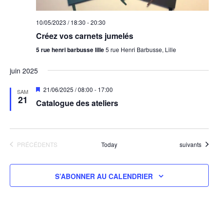
10/05/2023 / 18:30
-
20:30
Créez vos carnets jumelés
5 rue henri barbusse lille
5 rue Henri Barbusse, Lille
juin 2025
M
21/06/2025 / 08:00
-
17:00
SAM
i
21
Catalogue des ateliers
s
e
n
a
v
a
ÉVÈNEMENTS
Évènements
PRÉCÉDENTS
Today
suivants
n
t
S’ABONNER AU CALENDRIER